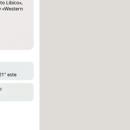
to Libico
»,
y «
Western
21″ este
e