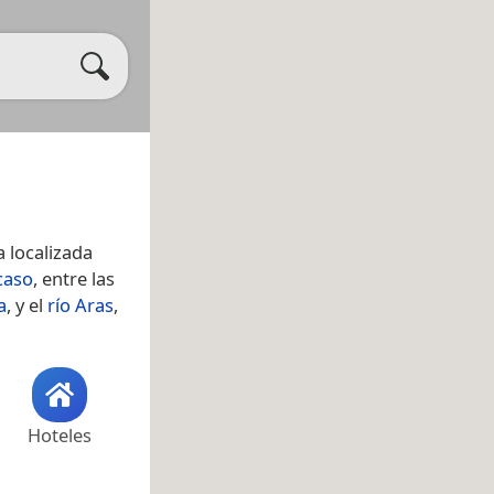
 localizada
caso
, entre las
a
, y el
río Aras
,
Hoteles