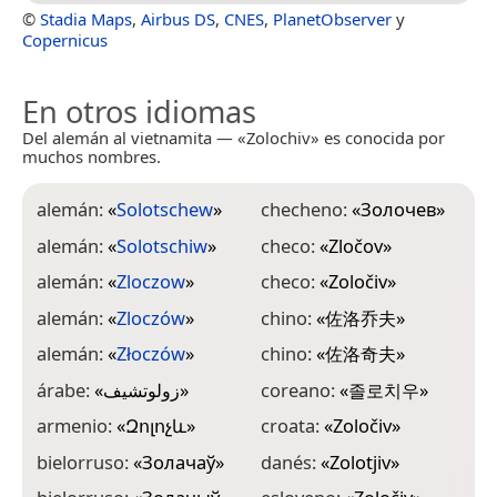
©
Stadia Maps
,
Airbus DS
,
CNES
,
PlanetObserver
y
Copernicus
En otros idiomas
Del alemán al vietnamita — «Zolochiv» es conocida por
muchos nombres.
alemán:
«
Solotschew
»
checheno:
«
Золочев
»
e
alemán:
«
Solotschiw
»
checo:
«
Zločov
»
e
alemán:
«
Zloczow
»
checo:
«
Zoločiv
»
e
alemán:
«
Zloczów
»
chino:
«
佐洛乔夫
»
e
alemán:
«
Złoczów
»
chino:
«
佐洛奇夫
»
e
árabe:
«
زولوتشيف
»
coreano:
«
졸로치우
»
f
armenio:
«
Զոլոչև
»
croata:
«
Zoločiv
»
f
bielorruso:
«
Золачаў
»
danés:
«
Zolotjiv
»
f