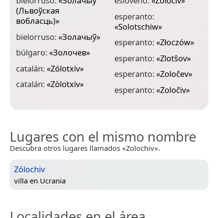
bielorruso:
«
Золачыў
esloveno:
«
Zoločiv
»
f
(Львоўская
esperanto:
g
вобласць)
»
«
Solotschiw
»
«
bielorruso:
«
Золачыў
»
esperanto:
«
Złoczów
»
g
búlgaro:
«
Золочев
»
«
esperanto:
«
Zlotŝov
»
catalán:
«
Zólotxiv
»
g
esperanto:
«
Zoloĉev
»
«
catalán:
«
Zòlotxiv
»
esperanto:
«
Zoloĉiv
»
g
Lugares con el mismo nombre
Descubra otros lugares llamados «Zolochiv».
Zólochiv
villa en
Ucrania
Localidades en el área