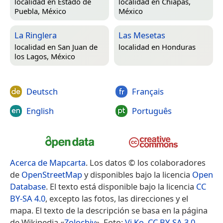
localidad en
Estado de
localidad en
Chiapas,
Puebla, México
México
La Ringlera
Las Mesetas
localidad en
San Juan de
localidad en
Honduras
los Lagos, México
Deutsch
Français
English
Português
Acerca de Mapcarta
. Los datos © los colaboradores
de
OpenStreetMap
y disponibles bajo la licencia
Open
Database
. El texto está disponible bajo la licencia
CC
BY-SA 4.0
, excepto las fotos, las direcciones y el
mapa. El texto de la descripción se basa en la página
de Wikipedia «
Zolochiv
». Foto:
Vi Ko
,
CC BY-SA 3.0
.