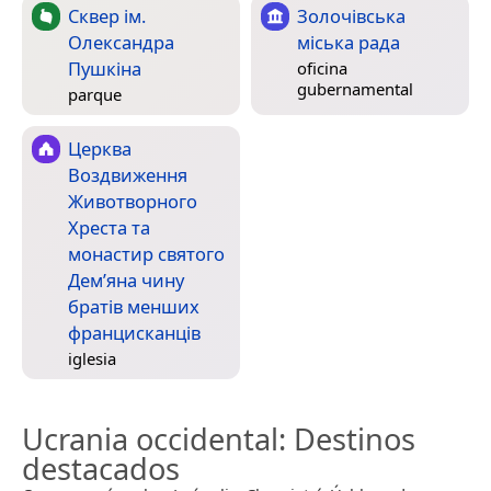
Сквер ім.
Золочівська
Олександра
міська рада
Пушкіна
oficina
gubernamental
parque
Церква
Воздвиження
Животворного
Хреста та
монастир святого
Дем’яна чину
братів менших
францисканців
iglesia
Ucrania occidental
: Destinos
destacados