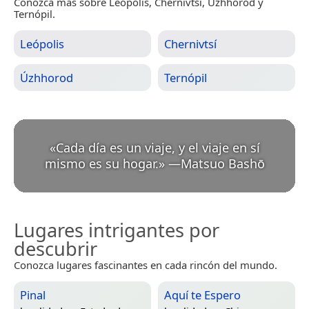
Conozca más sobre Leópolis, Chernivtsí, Úzhhorod y
Ternópil.
Leópolis
Chernivtsí
Úzhhorod
Ternópil
«
Cada día es un viaje, y el viaje en sí
mismo es su hogar.
»
—
Matsuo Bashō
Lugares intrigantes por
descubrir
Conozca lugares fascinantes en cada rincón del mundo.
Pinal
Aquí te Espero