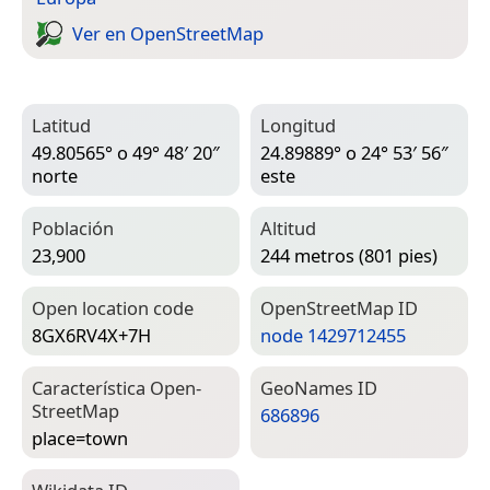
Ver en Open­Street­Map
Latitud
Longitud
49.80565° o 49° 48′ 20″
24.89889° o 24° 53′ 56″
norte
este
Población
Altitud
23,900
244 metros (801 pies)
Open location code
Open­Street­Map ID
8GX6RV4X+7H
node 1429712455
Característica Open­
Geo­Names ID
Street­Map
686896
place=­town