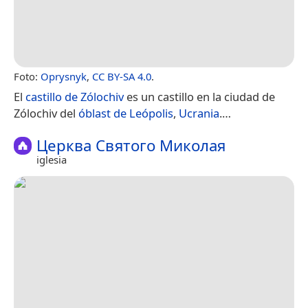
Foto:
Oprysnyk
,
CC BY-SA 4.0
.
El
castillo de Zólochiv
es un castillo en la ciudad de
Zólochiv del
óblast de Leópolis
,
Ucrania
.​…
Церква Святого Миколая
iglesia