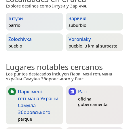
Explore destinos como Інтузи y Заріччя.
Інтузи
Заріччя
barrio
suburbio
Zolochivka
Voroniaky
pueblo
pueblo, 3 km al suroeste
Lugares notables cercanos
Los puntos destacados incluyen Парк імені гетьмана
України Самуїла Зборовського y Рагс.
Парк імені
Рагс
гетьмана України
oficina
gubernamental
Самуїла
Зборовського
parque