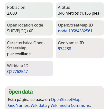
Población
Altitud
2,000
346 metros (1,135 pies)
Open location code
Open­Street­Map ID
5HFVPJGQ+XF
node 10584382561
Característica Open­
Geo­Names ID
Street­Map
934288
place=­village
Wiki­data ID
Q27762547
Esta página se basa en
OpenStreetMap
,
GeoNames
,
Wikidata
y
Wikimedia Commons
.