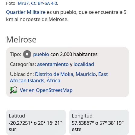
Foto:
Mru7
,
CC BY-SA 4.0
.
Quartier Militaire
es un pueblo, que se encuentra a 5
km al noroeste de Melrose.
Melrose
Tipo:
pueblo
con 2,000 habitantes
Categorías:
asentamiento
y
localidad
Ubicación:
Distrito de Moka
,
Mauricio
,
East
African Islands
,
África
Ver en Open­Street­Map
Latitud
Longitud
-20.27251° o 20° 16′ 21″
57.63867° o 57° 38′ 19″
sur
este