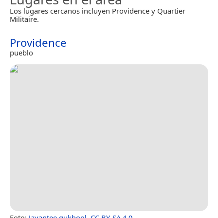
Los lugares cercanos incluyen Providence y Quartier
Militaire.
Providence
pueblo
Foto:
Jayantee.gukhool
,
CC BY-SA 4.0
.