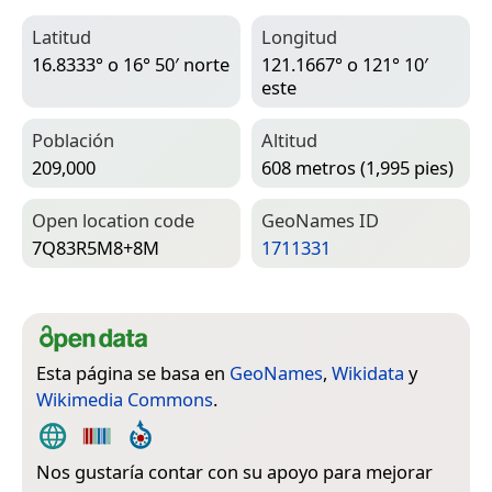
Latitud
Longitud
16.8333° o 16° 50′ norte
121.1667° o 121° 10′
este
Población
Altitud
209,000
608 metros (1,995 pies)
Open location code
Geo­Names ID
7Q83R5M8+8M
1711331
Esta página se basa en
GeoNames
,
Wikidata
y
Wikimedia Commons
.
Nos gustaría contar con su apoyo para mejorar