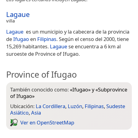
Lagaue
villa
Lagaue
​ es un municipio y la cabecera de la provincia
de
Ifugao
en
Filipinas
. Según el censo del 2000, tiene
15,269 habitantes.
Lagaue
se encuentra a 6 km al
suroeste de Province of Ifugao.
Province of Ifugao
También conocido como:
«
Ifugao
» y «
Subprovince
of Ifugao
»
Ubicación:
La Cordillera
,
Luzón
,
Filipinas
,
Sudeste
Asiático
,
Asia
Ver en Open­Street­Map