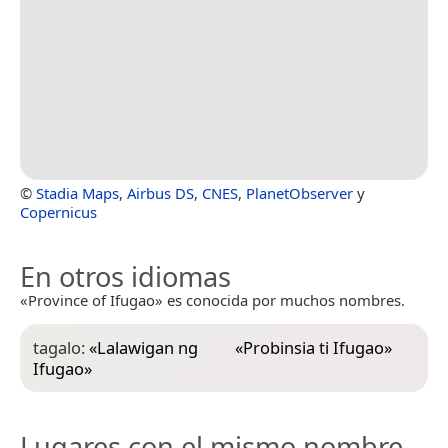
©
Stadia Maps
,
Airbus DS
,
CNES
,
PlanetObserver
y
Copernicus
En otros idiomas
«Province of Ifugao» es conocida por muchos nombres.
tagalo:
«
Lalawigan ng
«
Probinsia ti Ifugao
»
Ifugao
»
Lugares con el mismo nombre