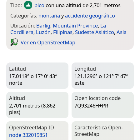
Tipo:
pico
con una altitud de 2,701 metros
Categorías:
montaña
y
accidente geográfico
Ubicación:
Barlig
,
Mountain Province
,
La
Cordillera
,
Luzón
,
Filipinas
,
Sudeste Asiático
,
Asia
Ver en Open­Street­Map
Latitud
Longitud
17.0118° o 17° 0′ 43″
121.1296° o 121° 7′ 47″
norte
este
Altitud
Open location code
2,701 metros (8,862
7Q93246H+PR
pies)
Open­Street­Map ID
Característica Open­
Street­Map
node 332019851