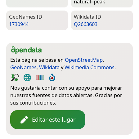
natural=­peak
Geo­Names ID
Wiki­data ID
1730944
Q2663603
Esta página se basa en
OpenStreetMap
,
GeoNames
,
Wikidata
y
Wikimedia Commons
.
Nos gustaría contar con su apoyo para mejorar
nuestras fuentes de datos abiertas. Gracias por
sus contribuciones.
Editar este lugar