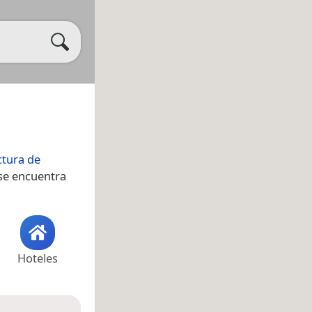
ctura de
 se encuentra
Hoteles