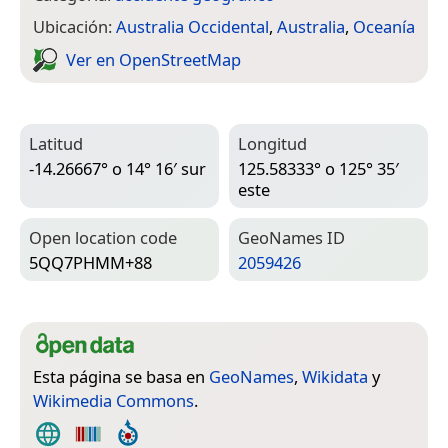
Ubicación:
Australia Occidental
,
Australia
,
Oceanía
Ver en Open­Street­Map
Latitud
Longitud
-14.26667° o 14° 16′ sur
125.58333° o 125° 35′
este
Open location code
Geo­Names ID
5QQ7PHMM+88
2059426
Esta página se basa en
GeoNames
,
Wikidata
y
Wikimedia Commons
.