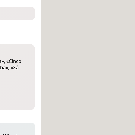
a
», «
Cinco
eba
», «
Xá