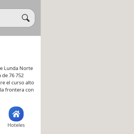
 de Lunda Norte
a de 76 752
re el curso alto
e la frontera con
Hoteles