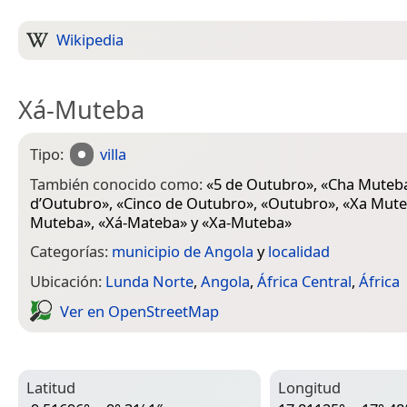
Wikipedia
Xá-Muteba
Tipo:
villa
También conocido como:
«
5 de Outubro
», «
Cha Muteb
d’Outubro
», «
Cinco de Outubro
», «
Outubro
», «
Xa Mut
Muteba
», «
Xá-Mateba
» y «
Xa-Muteba
»
Categorías:
municipio de Angola
y
localidad
Ubicación:
Lunda Norte
,
Angola
,
África Central
,
África
Ver en Open­Street­Map
Latitud
Longitud