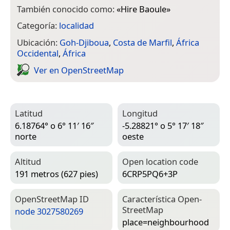
También conocido como:
«
Hire Baoule
»
Categoría:
localidad
Ubicación:
Goh-Djiboua
,
Costa de Marfil
,
África
Occidental
,
África
Ver en Open­Street­Map
Latitud
Longitud
6.18764° o 6° 11′ 16″
-5.28821° o 5° 17′ 18″
norte
oeste
Altitud
Open location code
191 metros (627 pies)
6CRP5PQ6+3P
Open­Street­Map ID
Característica Open­
Street­Map
node 3027580269
place=­neighbourhood