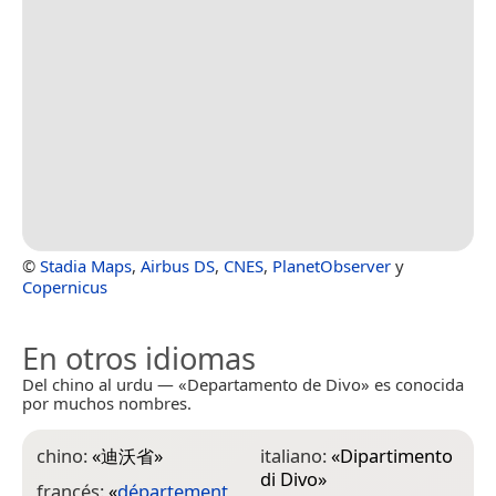
©
Stadia Maps
,
Airbus DS
,
CNES
,
PlanetObserver
y
Copernicus
En otros idiomas
Del chino al urdu — «Departamento de Divo» es conocida
por muchos nombres.
chino:
«
迪沃省
»
italiano:
«
Dipartimento
di Divo
»
francés:
«
département