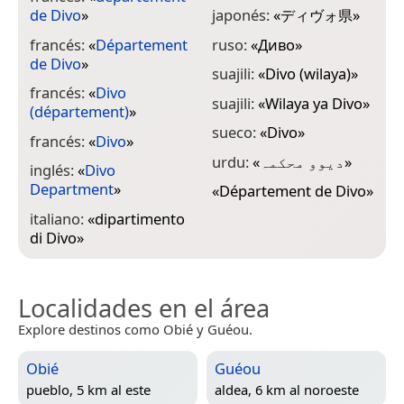
de Divo
»
japonés:
«
ディヴォ県
»
francés:
«
Département
ruso:
«
Диво
»
de Divo
»
suajili:
«
Divo (wilaya)
»
francés:
«
Divo
suajili:
«
Wilaya ya Divo
»
(département)
»
sueco:
«
Divo
»
francés:
«
Divo
»
urdu:
«
دیوو محکمہ
»
inglés:
«
Divo
Department
»
«
Département de Divo
»
italiano:
«
dipartimento
di Divo
»
Localidades en el área
Explore destinos como Obié y Guéou.
Obié
Guéou
pueblo, 5 km al este
aldea, 6 km al noroeste