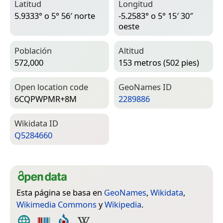
Latitud
Longitud
5.9333° o 5° 56′ norte
-5.2583° o 5° 15′ 30″
oeste
Población
Altitud
572,000
153 metros (502 pies)
Open location code
Geo­Names ID
6CQPWPMR+8M
2289886
Wiki­data ID
Q5284660
Esta página se basa en
GeoNames
,
Wikidata
,
Wikimedia Commons
y
Wikipedia
.