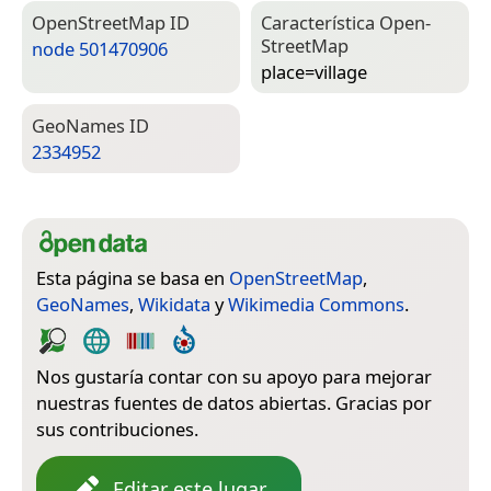
Open­Street­Map ID
Característica Open­
Street­Map
node 501470906
place=­village
Geo­Names ID
2334952
Esta página se basa en
OpenStreetMap
,
GeoNames
,
Wikidata
y
Wikimedia Commons
.
Nos gustaría contar con su apoyo para mejorar
nuestras fuentes de datos abiertas. Gracias por
sus contribuciones.
Editar este lugar