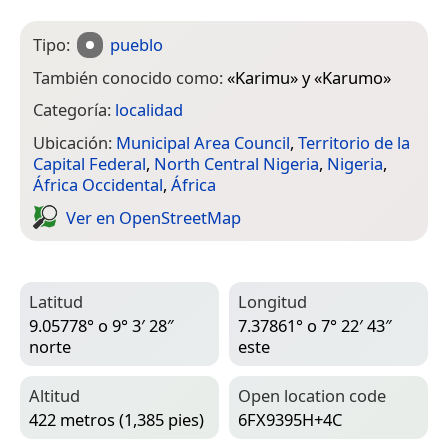
Tipo:
pueblo
También conocido como:
«
Karimu
» y «
Karumo
»
Categoría:
localidad
Ubicación:
Municipal Area Council
,
Territorio de la
Capital Federal
,
North Central Nigeria
,
Nigeria
,
África Occidental
,
África
Ver en Open­Street­Map
Latitud
Longitud
9.05778° o 9° 3′ 28″
7.37861° o 7° 22′ 43″
norte
este
Altitud
Open location code
422 metros (1,385 pies)
6FX9395H+4C