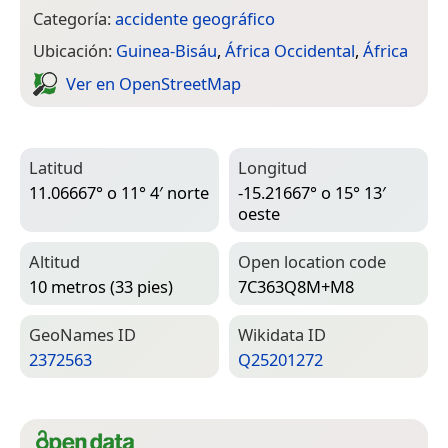
Categoría:
accidente geográfico
Ubicación:
Guinea-Bisáu
,
África Occidental
,
África
Ver en Open­Street­Map
Latitud
Longitud
11.06667° o 11° 4′ norte
-15.21667° o 15° 13′
oeste
Altitud
Open location code
10 metros (33 pies)
7C363Q8M+M8
Geo­Names ID
Wiki­data ID
2372563
Q25201272