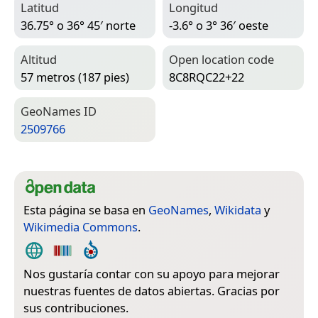
Latitud
Longitud
36.75° o 36° 45′ norte
-3.6° o 3° 36′ oeste
Altitud
Open location code
57 metros (187 pies)
8C8RQC22+22
Geo­Names ID
2509766
Esta página se basa en
GeoNames
,
Wikidata
y
Wikimedia Commons
.
Nos gustaría contar con su apoyo para mejorar
nuestras fuentes de datos abiertas. Gracias por
sus contribuciones.