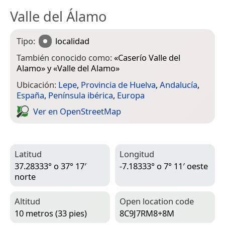
Valle del Álamo
Tipo:
localidad
También conocido como:
«
Caserío Valle del
Alamo
» y «
Valle del Alamo
»
Ubicación:
Lepe
,
Provincia de Huelva
,
Andalucía
,
España
,
Península ibérica
,
Europa
Ver en Open­Street­Map
Latitud
Longitud
37.28333° o 37° 17′
-7.18333° o 7° 11′ oeste
norte
Altitud
Open location code
10 metros (33 pies)
8C9J7RM8+8M