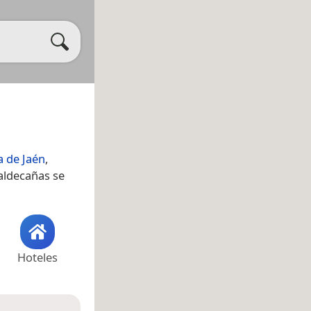
a de Jaén
,
Valdecañas se
Hoteles