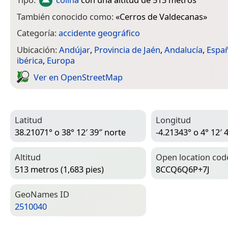
También conocido como:
«
Cerros de Valdecanas
»
Categoría:
accidente geográfico
Ubicación:
Andújar
,
Provincia de Jaén
,
Andalucía
,
Espa
ibérica
,
Europa
Ver en Open­Street­Map
Latitud
Longitud
38.21071° o 38° 12′ 39″ norte
-4.21343° o 4° 12′ 
Altitud
Open location cod
513 metros (1,683 pies)
8CCQ6Q6P+7J
Geo­Names ID
2510040