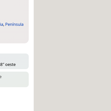
ña
,
Península
48″ oeste
e