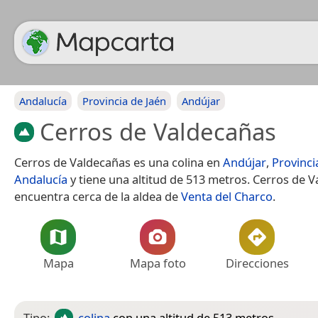
Andalucía
Provincia de Jaén
Andújar
Cerros de Valdecañas
Cerros de Valdecañas es una colina en
Andújar
,
Provinci
Andalucía
y tiene una altitud de 513 metros. Cerros de 
encuentra cerca de la aldea de
Venta del Charco
.
Mapa
Mapa foto
Direcciones
Tipo:
colina
con una altitud de 513 metros