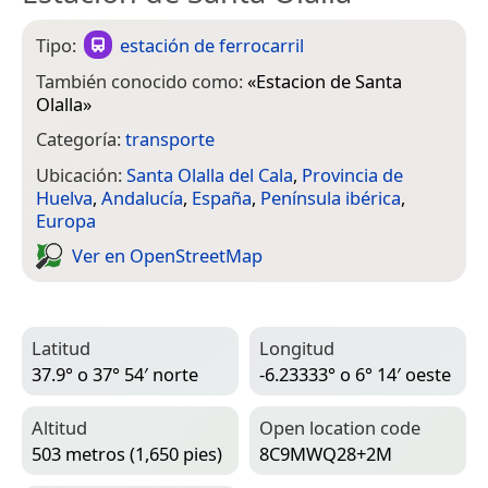
Tipo:
estación de ferrocarril
También conocido como:
«
Estacion de Santa
Olalla
»
Categoría:
transporte
Ubicación:
Santa Olalla del Cala
,
Provincia de
Huelva
,
Andalucía
,
España
,
Península ibérica
,
Europa
Ver en Open­Street­Map
Latitud
Longitud
37.9° o 37° 54′ norte
-6.23333° o 6° 14′ oeste
Altitud
Open location code
503 metros (1,650 pies)
8C9MWQ28+2M