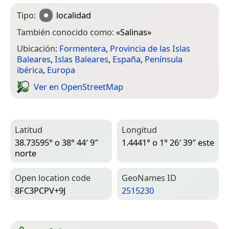
Tipo:
localidad
También conocido como:
«
Salinas
»
Ubicación:
Formentera
,
Provincia de las Islas
Baleares
,
Islas Baleares
,
España
,
Península
ibérica
,
Europa
Ver en Open­Street­Map
Latitud
Longitud
38.73595° o 38° 44′ 9″
1.4441° o 1° 26′ 39″ este
norte
Open location code
Geo­Names ID
8FC3PCPV+9J
2515230