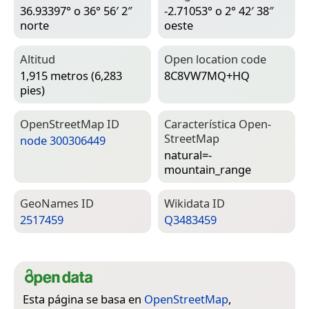
36.93397° o 36° 56′ 2″
-2.71053° o 2° 42′ 38″
norte
oeste
Altitud
Open location code
1,915 metros (6,283
8C8VW7MQ+HQ
pies)
Open­Street­Map ID
Característica Open­
Street­Map
node 300306449
natural=­
mountain_range
Geo­Names ID
Wiki­data ID
2517459
Q3483459
Esta página se basa en
OpenStreetMap
,