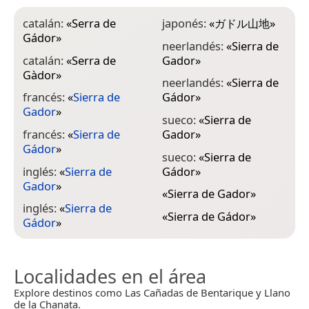
catalán:
«
Serra de
japonés:
«
ガドル山地
»
Gádor
»
neerlandés:
«
Sierra de
catalán:
«
Serra de
Gador
»
Gàdor
»
neerlandés:
«
Sierra de
francés:
«
Sierra de
Gádor
»
Gador
»
sueco:
«
Sierra de
francés:
«
Sierra de
Gador
»
Gádor
»
sueco:
«
Sierra de
inglés:
«
Sierra de
Gádor
»
Gador
»
«
Sierra de Gador
»
inglés:
«
Sierra de
«
Sierra de Gádor
»
Gádor
»
Localidades en el área
Explore destinos como Las Cañadas de Bentarique y Llano
de la Chanata.