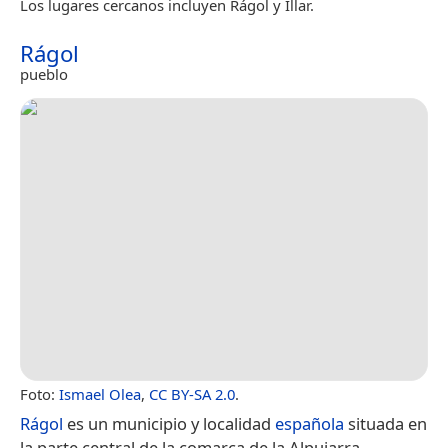
Los lugares cercanos incluyen Rágol y Íllar.
Rágol
pueblo
Foto:
Ismael Olea
,
CC BY-SA 2.0
.
Rágol
es un municipio y localidad
española
situada en
la parte central de la comarca de la Alpujarra