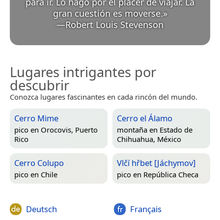
para ir. Lo hago por el placer de viajar. La
gran cuestión es moverse.
»
—
Robert Louis Stevenson
Lugares intrigantes por
descubrir
Conozca lugares fascinantes en cada rincón del mundo.
Cerro Mime
Cerro el Álamo
pico en
Orocovis, Puerto
montaña en
Estado de
Rico
Chihuahua, México
Cerro Colupo
Vlčí hřbet [Jáchymov]
pico en
Chile
pico en
República Checa
Deutsch
Français