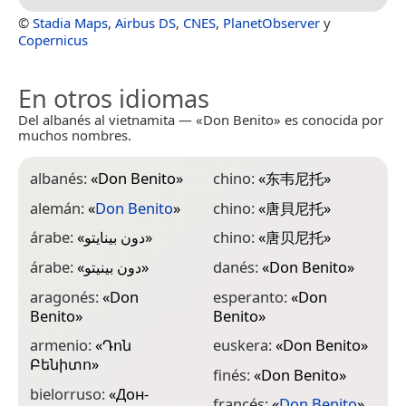
©
Stadia Maps
,
Airbus DS
,
CNES
,
PlanetObserver
y
Copernicus
En otros idiomas
Del albanés al vietnamita — «Don Benito» es conocida por
muchos nombres.
albanés:
«
Don Benito
»
chino:
«
东韦尼托
»
i
B
alemán:
«
Don Benito
»
chino:
«
唐貝尼托
»
i
árabe:
«
دون بينايتو
»
chino:
«
唐贝尼托
»
i
árabe:
«
دون بينيتو
»
danés:
«
Don Benito
»
j
aragonés:
«
Don
esperanto:
«
Don
Benito
»
Benito
»
l
armenio:
«
Դոն
euskera:
«
Don Benito
»
Բենիտո
»
l
finés:
«
Don Benito
»
bielorruso:
«
Дон-
l
francés:
«
Don Benito
»