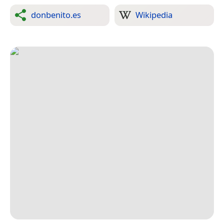
donbenito.es
Wikipedia