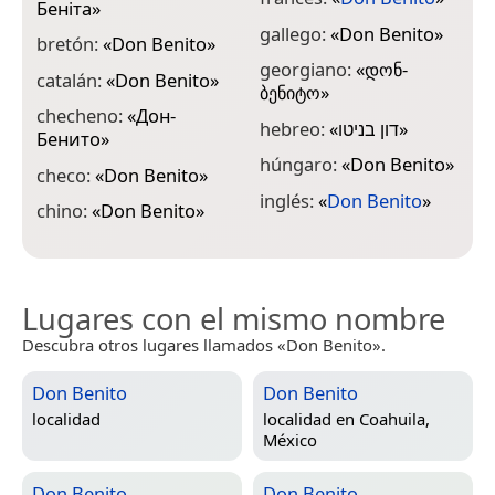
Беніта
»
l
gallego:
«
Don Benito
»
bretón:
«
Don Benito
»
l
georgiano:
«
დონ-
catalán:
«
Don Benito
»
B
ბენიტო
»
checheno:
«
Дон-
m
hebreo:
«
דון בניטו
»
Бенито
»
Б
húngaro:
«
Don Benito
»
checo:
«
Don Benito
»
m
inglés:
«
Don Benito
»
chino:
«
Don Benito
»
Lugares con el mismo nombre
Descubra otros lugares llamados «Don Benito».
Don Benito
Don Benito
localidad
localidad en
Coahuila,
México
Don Benito
Don Benito