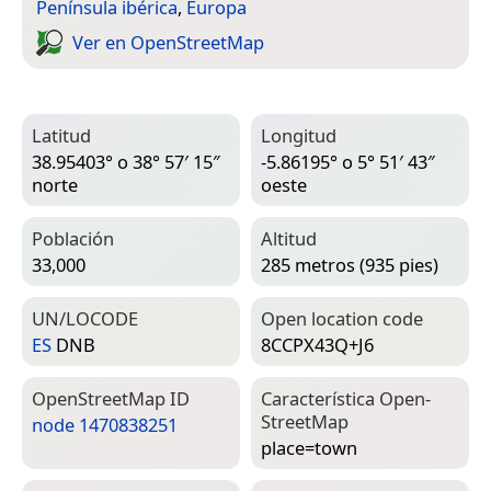
Península ibérica
,
Europa
Ver en Open­Street­Map
Latitud
Longitud
38.95403° o 38° 57′ 15″
-5.86195° o 5° 51′ 43″
norte
oeste
Población
Altitud
33,000
285 metros (935 pies)
UN/LOCODE
Open location code
ES
DNB
8CCPX43Q+J6
Open­Street­Map ID
Característica Open­
Street­Map
node 1470838251
place=­town