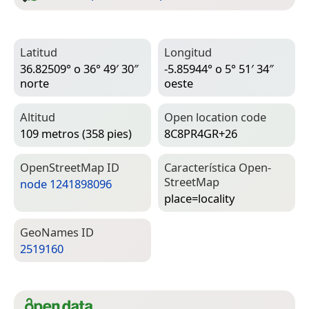
Latitud
Longitud
36.82509° o 36° 49′ 30″
-5.85944° o 5° 51′ 34″
norte
oeste
Altitud
Open location code
109 metros (358 pies)
8C8PR4GR+26
Open­Street­Map ID
Característica Open­
Street­Map
node 1241898096
place=­locality
Geo­Names ID
2519160