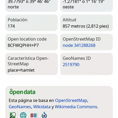
39.7793° o 39° 46′ 46″
-1.27181° o 1° 16′ 19″
norte
oeste
Población
Altitud
174
857 metros (2,812 pies)
Open location code
Open­Street­Map ID
8CFWQPHH+P7
node 341288268
Característica Open­
Geo­Names ID
Street­Map
2519790
place=­hamlet
Esta página se basa en
OpenStreetMap
,
GeoNames
,
Wikidata
y
Wikimedia Commons
.