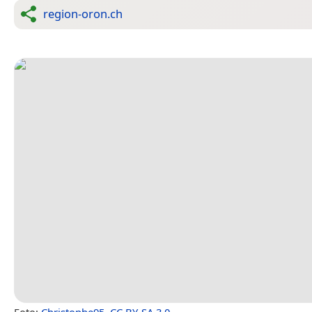
region-oron.ch
Foto:
Christophe95
,
CC BY-SA 3.0
.