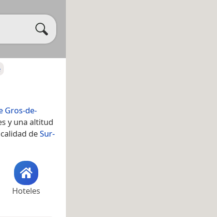
e
de Gros-de-
s y una altitud
ocalidad de
Sur-
Hoteles