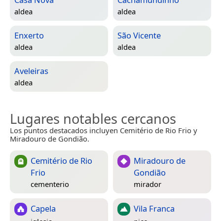
aldea
aldea
Enxerto
São Vicente
aldea
aldea
Aveleiras
aldea
Lugares notables cercanos
Los puntos destacados incluyen Cemitério de Rio Frio y
Miradouro de Gondião.
Cemitério de Rio
Miradouro de
Frio
Gondião
cementerio
mirador
Capela
Vila Franca