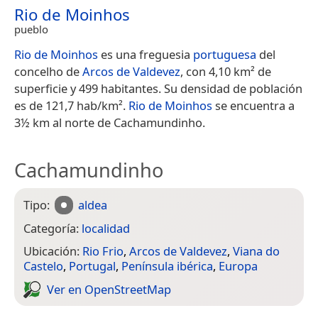
Rio de Moinhos
pueblo
Rio de Moinhos
es una freguesia
portuguesa
del
concelho de
Arcos de Valdevez
, con 4,10 km² de
superficie y 499 habitantes. Su densidad de población
es de 121,7 hab/km².
Rio de Moinhos
se encuentra a
3½ km al norte de Cachamundinho.
Cachamundinho
Tipo:
aldea
Categoría:
localidad
Ubicación:
Rio Frio
,
Arcos de Valdevez
,
Viana do
Castelo
,
Portugal
,
Península ibérica
,
Europa
Ver en Open­Street­Map