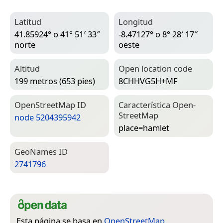
Latitud
Longitud
41.85924° o 41° 51′ 33″
-8.47127° o 8° 28′ 17″
norte
oeste
Altitud
Open location code
199 metros (653 pies)
8CHHVG5H+MF
Open­Street­Map ID
Característica Open­
Street­Map
node 5204395942
place=­hamlet
Geo­Names ID
2741796
Esta página se basa en
OpenStreetMap
,