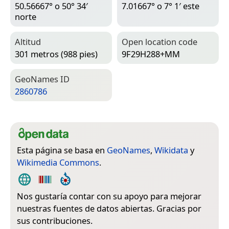
50.56667° o 50° 34′
7.01667° o 7° 1′ este
norte
Altitud
Open location code
301 metros (988 pies)
9F29H288+MM
Geo­Names ID
2860786
Esta página se basa en
GeoNames
,
Wikidata
y
Wikimedia Commons
.
Nos gustaría contar con su apoyo para mejorar
nuestras fuentes de datos abiertas. Gracias por
sus contribuciones.