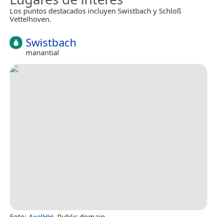
Los puntos destacados incluyen Swistbach y Schloß
Vettelhoven.
Swistbach
manantial
Foto:
AxelHH
, Public domain.