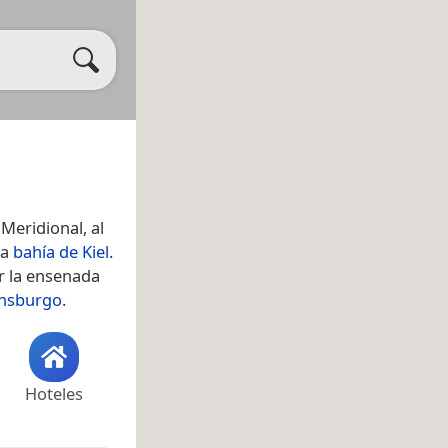
Meridional, al
la
bahía de Kiel
.
 la ensenada
ensburgo
.
Hoteles