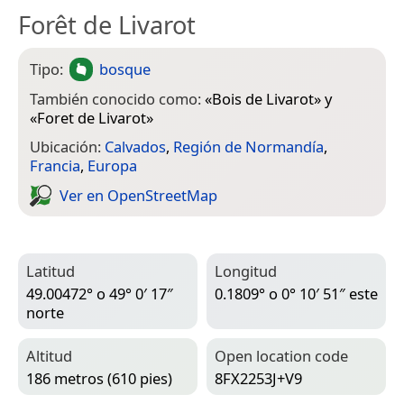
Forêt de Livarot
Tipo:
bosque
También conocido como:
«
Bois de Livarot
» y
«
Foret de Livarot
»
Ubicación:
Calvados
,
Región de Normandía
,
Francia
,
Europa
Ver en Open­Street­Map
Latitud
Longitud
49.00472° o 49° 0′ 17″
0.1809° o 0° 10′ 51″ este
norte
Altitud
Open location code
186 metros (610 pies)
8FX2253J+V9