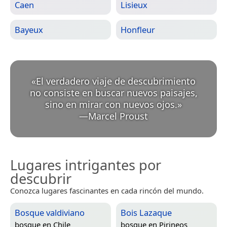
Caen
Lisieux
Bayeux
Honfleur
«
El verdadero viaje de descubrimiento
no consiste en buscar nuevos paisajes,
sino en mirar con nuevos ojos.
»
—
Marcel Proust
Lugares intrigantes por
descubrir
Conozca lugares fascinantes en cada rincón del mundo.
Bosque valdiviano
Bois Lazaque
bosque en
Chile
bosque en
Pirineos