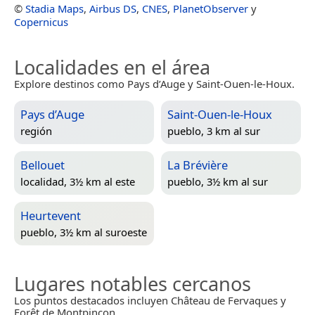
©
Stadia Maps
,
Airbus DS
,
CNES
,
PlanetObserver
y
Copernicus
Localidades en el área
Explore destinos como Pays d’Auge y Saint-Ouen-le-Houx.
Pays d’Auge
Saint-Ouen-le-Houx
región
pueblo, 3 km al sur
Bellouet
La Brévière
localidad, 3½ km al este
pueblo, 3½ km al sur
Heurtevent
pueblo, 3½ km al suroeste
Lugares notables cercanos
Los puntos destacados incluyen Château de Fervaques y
Forêt de Montpinçon.