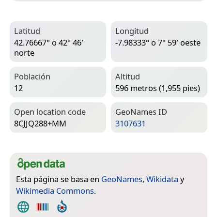
Latitud
Longitud
42.76667° o 42° 46′
-7.98333° o 7° 59′ oeste
norte
Población
Altitud
12
596 metros (1,955 pies)
Open location code
Geo­Names ID
8CJJQ288+MM
3107631
Esta página se basa en
GeoNames
,
Wikidata
y
Wikimedia Commons
.