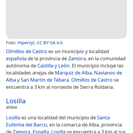
Foto:
Hipersyl
,
CC BY-SA 4.0
.
Olmillos de Castro
es un municipio y localidad
española
de la provincia de
Zamora
, en la comunidad
autónoma de
Castilla y León
. El municipio incluye las
localidades anejas de
Marquiz de Alba
,
Navianos de
Alba
y
San Martín de Tábara
.
Olmillos de Castro
se
encuentra a 3 km al noroeste de Sierra Roldana.
Losilla
aldea
Losilla
es una localidad del municipio de
Santa
Eufemia del Barco
, en la comarca de Alba, provincia
de
Zamora
,​
España
.
Losilla
se encuentra a 3 km al sur