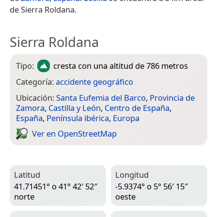
de Sierra Roldana.
Sierra Roldana
Tipo:
cresta
con una altitud de 786 metros
Categoría:
accidente geográfico
Ubicación:
Santa Eufemia del Barco
,
Provincia de
Zamora
,
Castilla y León
,
Centro de España
,
España
,
Península ibérica
,
Europa
Ver en Open­Street­Map
Latitud
Longitud
41.71451° o 41° 42′ 52″
-5.9374° o 5° 56′ 15″
norte
oeste