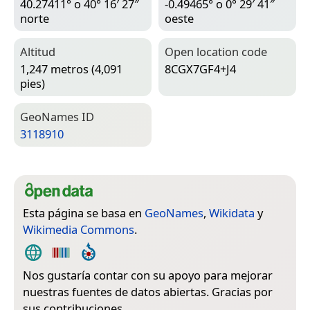
40.27411° o 40° 16′ 27″
-0.49465° o 0° 29′ 41″
norte
oeste
Altitud
Open location code
1,247 metros (4,091
8CGX7GF4+J4
pies)
Geo­Names ID
3118910
Esta página se basa en
GeoNames
,
Wikidata
y
Wikimedia Commons
.
Nos gustaría contar con su apoyo para mejorar
nuestras fuentes de datos abiertas. Gracias por
sus contribuciones.