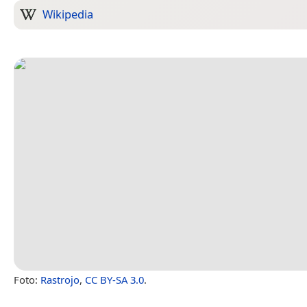
Wikipedia
Foto:
Rastrojo
,
CC BY-SA 3.0
.