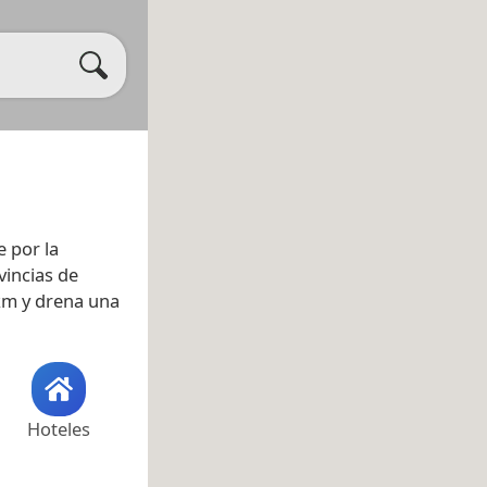
e por la
vincias de
 km y drena una
Hoteles