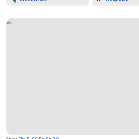
Foto:
EliziR
,
CC BY-SA 3.0
.