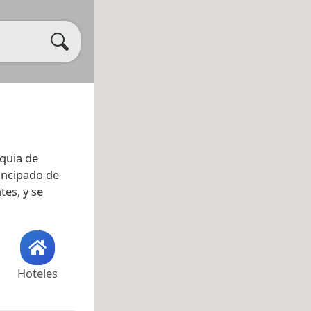
oquia de
incipado de
tes, y se
Hoteles