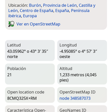
Ubicación:
Burón
,
Provincia de León
,
Castilla y
León
,
Centro de España
,
España
,
Península
ibérica
,
Europa
Ver en Open­Street­Map
Latitud
Longitud
43.05962° o 43° 3′ 35″
-4.95085° o 4° 57′ 3″
norte
oeste
Población
Altitud
21
1,233 metros (4,045
pies)
Open location code
Open­Street­Map ID
8CMQ325X+RM
node 348587073
Característica Open­
Geo­Names ID