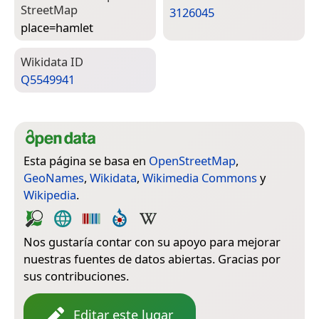
Street­Map
3126045
place=­hamlet
Wiki­data ID
Q5549941
Esta página se basa en
OpenStreetMap
,
GeoNames
,
Wikidata
,
Wikimedia Commons
y
Wikipedia
.
Nos gustaría contar con su apoyo para mejorar
nuestras fuentes de datos abiertas. Gracias por
sus contribuciones.
Editar este lugar