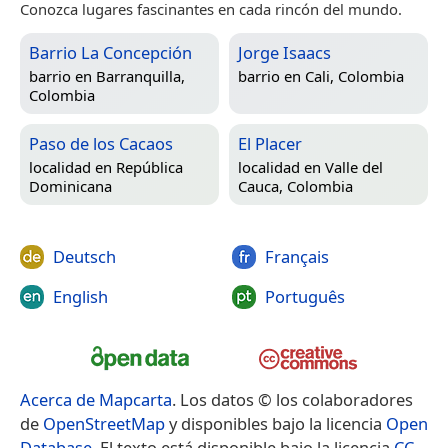
Conozca lugares fascinantes en cada rincón del mundo.
Barrio La Concepción
Jorge Isaacs
barrio en
Barranquilla,
barrio en
Cali, Colombia
Colombia
Paso de los Cacaos
El Placer
localidad en
República
localidad en
Valle del
Dominicana
Cauca, Colombia
Deutsch
Français
English
Português
Acerca de Mapcarta
. Los datos © los colaboradores
de
OpenStreetMap
y disponibles bajo la licencia
Open
Database
. El texto está disponible bajo la licencia
CC