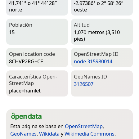
41.741° o 41° 44′ 28″
-2.97386° o 2° 58′ 26″
norte
oeste
Población
Altitud
15
1,070 metros (3,510
pies)
Open location code
Open­Street­Map ID
8CHVP2RG+CF
node 315980014
Característica Open­
Geo­Names ID
Street­Map
3126507
place=­hamlet
Esta página se basa en
OpenStreetMap
,
GeoNames
,
Wikidata
y
Wikimedia Commons
.