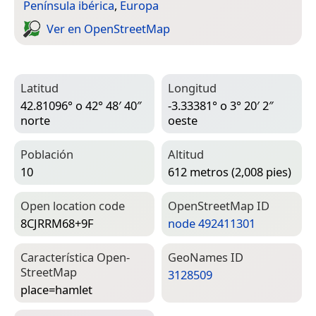
Península ibérica
,
Europa
Ver en Open­Street­Map
Latitud
Longitud
42.81096° o 42° 48′ 40″
-3.33381° o 3° 20′ 2″
norte
oeste
Población
Altitud
10
612 metros (2,008 pies)
Open location code
Open­Street­Map ID
8CJRRM68+9F
node 492411301
Característica Open­
Geo­Names ID
Street­Map
3128509
place=­hamlet