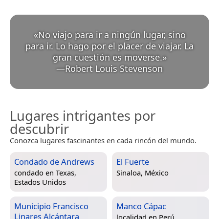
«
No viajo para ir a ningún lugar, sino
para ir. Lo hago por el placer de viajar. La
gran cuestión es moverse.
»
—
Robert Louis Stevenson
Lugares intrigantes por
descubrir
Conozca lugares fascinantes en cada rincón del mundo.
Condado de Andrews
El Fuerte
condado en
Texas,
Sinaloa, México
Estados Unidos
Municipio Francisco
Manco Cápac
Linares Alcántara
localidad en
Perú