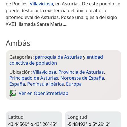
de Puelles,
Villaviciosa
, en Asturias. De este pueblo se
puede destacar la existencia del único oratorio
altomedieval de Asturias. Posee una iglesia del siglo
XVIII, llamada Santa María.​…
Ambás
Categorías:
parroquia de Asturias
y
entidad
colectiva de población
Ubicación:
Villaviciosa
,
Provincia de Asturias
,
Principado de Asturias
,
Noroeste de España
,
España
,
Península ibérica
,
Europa
Ver en Open­Street­Map
Latitud
Longitud
43.44569° o 43° 26′ 45″
-5.48492° o 5° 29′ 6″