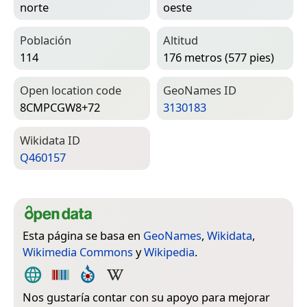
norte
oeste
Población
Altitud
114
176 metros (577 pies)
Open location code
Geo­Names ID
8CMPCGW8+72
3130183
Wiki­data ID
Q460157
Esta página se basa en
GeoNames
,
Wikidata
,
Wikimedia Commons
y
Wikipedia
.
Nos gustaría contar con su apoyo para mejorar