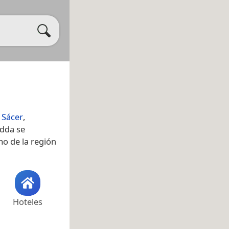
 Sácer
,
idda se
mo de la región
Hoteles