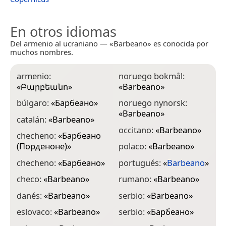
En otros idiomas
Del armenio al ucraniano — «Barbeano» es conocida por
muchos nombres.
armenio:
noruego bokmål:
«
Բարբեանո
»
«
Barbeano
»
búlgaro:
«
Барбеано
»
noruego nynorsk:
«
Barbeano
»
catalán:
«
Barbeano
»
occitano:
«
Barbeano
»
checheno:
«
Барбеано
(Порденоне)
»
polaco:
«
Barbeano
»
checheno:
«
Барбеано
»
portugués:
«
Barbeano
»
checo:
«
Barbeano
»
rumano:
«
Barbeano
»
danés:
«
Barbeano
»
serbio:
«
Barbeano
»
eslovaco:
«
Barbeano
»
serbio:
«
Барбеано
»