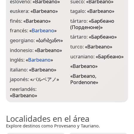
esloveno:
«
Barbeano
»
sueco:
«
Barbeano
»
euskera:
«
Barbeano
»
tagalo:
«
Barbeano
»
finés:
«
Barbeano
»
tártaro:
«
Барбеано
(Порденоне)
»
francés:
«
Barbeano
»
tártaro:
«
Барбеано
»
georgiano:
«
ბარბეანო
»
turco:
«
Barbeano
»
indonesio:
«
Barbeano
»
ucraniano:
«
Барбеано
»
inglés:
«
Barbeano
»
«
Barbeano
»
italiano:
«
Barbeano
»
«
Barbeano,
japonés:
«
バルベアノ
»
Pordenone
»
neerlandés:
«
Barbeano
»
Localidades en el área
Explore destinos como Provesano y Tauriano.