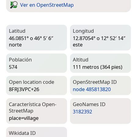
Ver en Open­Street­Map
Latitud
Longitud
46.0851° o 46° 5′ 6″
12.87054° o 12° 52′ 14″
norte
este
Población
Altitud
574
111 metros (364 pies)
Open location code
Open­Street­Map ID
8FRJ3VPC+26
node 485813820
Característica Open­
Geo­Names ID
Street­Map
3182392
place=­village
Wiki­data ID