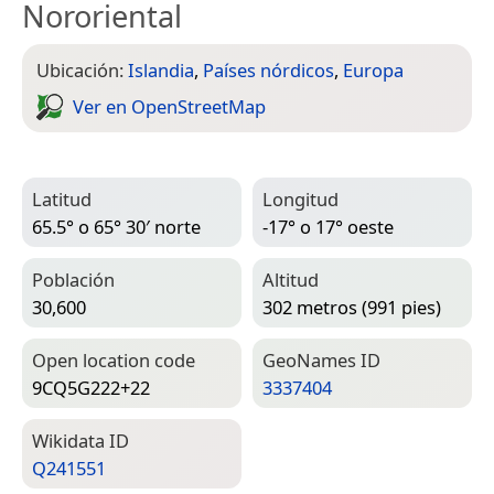
Nororiental
Ubicación:
Islandia
,
Países nórdicos
,
Europa
Ver en Open­Street­Map
Latitud
Longitud
65.5° o 65° 30′ norte
-17° o 17° oeste
Población
Altitud
30,600
302 metros (991 pies)
Open location code
Geo­Names ID
9CQ5G222+22
3337404
Wiki­data ID
Q241551