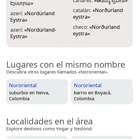
canarés:
«
ಈಶಾನ್ಯ ಪ್ರದೇಶ
»
e
Էյստրա
»
e
catalán:
«
Norðurland
azerí:
«
Nordürland
eystra
»
e
Eystra
»
e
checo:
«
Norðurland
azerí:
«
Nordürland-
eystra
»
e
Eystra
»
«
Lugares con el mismo nombre
Descubra otros lugares llamados «Nororiental».
Nororiental
Nororiental
suburbio en
Neiva,
barrio en
Boyacá,
Colombia
Colombia
Localidades en el área
Explore destinos como Vogar y Neslönd.