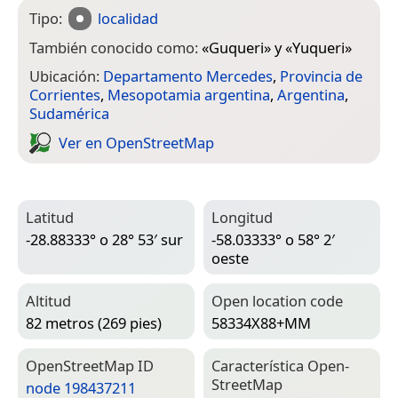
Tipo:
localidad
También conocido como:
«
Guqueri
» y «
Yuqueri
»
Ubicación:
Departamento Mercedes
,
Provincia de
Corrientes
,
Mesopotamia argentina
,
Argentina
,
Sudamérica
Ver en Open­Street­Map
Latitud
Longitud
-28.88333° o 28° 53′ sur
-58.03333° o 58° 2′
oeste
Altitud
Open location code
82 metros (269 pies)
58334X88+MM
Open­Street­Map ID
Característica Open­
Street­Map
node 198437211