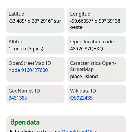
Latitud
Longitud
-33.485° o 33° 29′ 6″ sur
-59.66057° o 59° 39′ 38″
oeste
Altitud
Open location code
1 metro (3 pies)
48R2G87Q+XQ
Open­Street­Map ID
Característica Open­
Street­Map
node 9160427600
place=­island
Geo­Names ID
Wiki­data ID
3431385
Q5922435
Esta página se basa en
OpenStreetMap
,