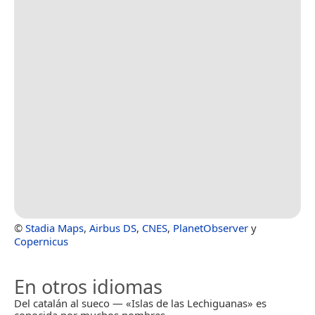
©
Stadia Maps
,
Airbus DS
,
CNES
,
PlanetObserver
y
Copernicus
En otros idiomas
Del catalán al sueco — «Islas de las Lechiguanas» es
conocida por muchos nombres.