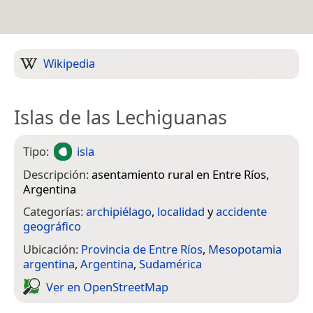
Wikipedia
Islas de las Lechiguanas
Tipo:
isla
Descripción:
asentamiento rural en Entre Ríos,
Argentina
Categorías:
archipiélago
,
localidad
y
accidente
geográfico
Ubicación:
Provincia de Entre Ríos
,
Mesopotamia
argentina
,
Argentina
,
Sudamérica
Ver en Open­Street­Map