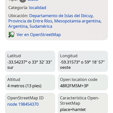
Categoría:
localidad
Ubicación:
Departamento de Islas del Ibicuy
,
Provincia de Entre Ríos
,
Mesopotamia argentina
,
Argentina
,
Sudamérica
Ver en Open­Street­Map
Latitud
Longitud
-33.54237° o 33° 32′ 33″
-59.31573° o 59° 18′ 57″
sur
oeste
Altitud
Open location code
4 metros (13 pies)
48R2FM5M+3P
Open­Street­Map ID
Característica Open­
Street­Map
node 198454370
place=­hamlet