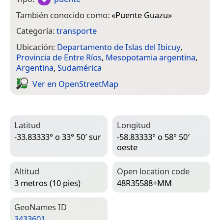
También conocido como:
«
Puente Guazu
»
Categoría:
transporte
Ubicación:
Departamento de Islas del Ibicuy
,
Provincia de Entre Ríos
,
Mesopotamia argentina
,
Argentina
,
Sudamérica
Ver en Open­Street­Map
Latitud
Longitud
-33.83333° o 33° 50′ sur
-58.83333° o 58° 50′
oeste
Altitud
Open location code
3 metros (10 pies)
48R35588+MM
Geo­Names ID
3433601