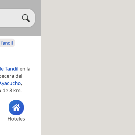
 Tandil
de Tandil
en la
becera del
Ayacucho
,
o de 8 km.
Hoteles