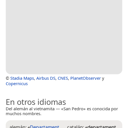
©
Stadia Maps
,
Airbus DS
,
CNES
,
PlanetObserver
y
Copernicus
En otros idiomas
Del alemán al vietnamita — «San Pedro» es conocida por
muchos nombres.
alemán:
«
Departament
catalán:
«
departament
e