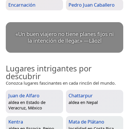
Encarnación
Pedro Juan Caballero
«
Un buen viajero no tiene planes fijos ni
la intención de llegar.
»
—
Lǎozǐ
Lugares intrigantes por
descubrir
Conozca lugares fascinantes en cada rincón del mundo.
Juan de Alfaro
Chattarpur
aldea en
Estado de
aldea en
Nepal
Veracruz, México
Kentra
Mata de Plátano
aldea en
Escocia, Reino
localidad en
Costa Rica