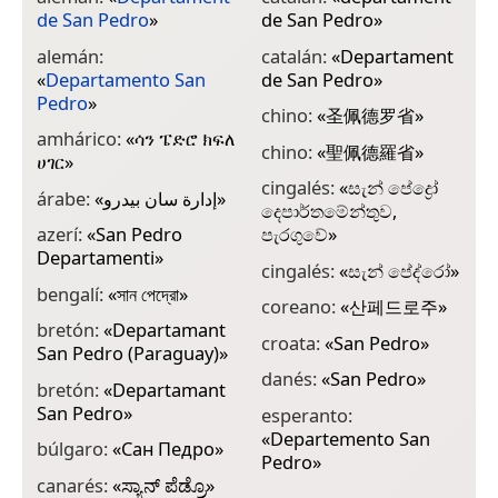
de San Pedro
»
de San Pedro
»
d
alemán:
catalán:
«
Departament
f
«
Departamento San
de San Pedro
»
f
Pedro
»
chino:
«
圣佩德罗省
»
m
amhárico:
«
ሳን ፔድሮ ክፍለ
chino:
«
聖佩德羅省
»
f
ሀገር
»
d
cingalés:
«
සැන් පේද්‍රෝ
árabe:
«
إدارة سان بيدرو
»
දෙපාර්තමේන්තුව,
f
azerí:
«
San Pedro
පැරගුවේ
»
g
Departamenti
»
cingalés:
«
සැන් පේද්රෝ
»
«
bengalí:
«
সান পেদ্রো
»
P
coreano:
«
산페드로주
»
bretón:
«
Departamant
g
croata:
«
San Pedro
»
San Pedro (Paraguay)
»
«
P
danés:
«
San Pedro
»
bretón:
«
Departamant
San Pedro
»
g
esperanto:
პ
«
Departemento San
búlgaro:
«
Сан Педро
»
დ
Pedro
»
canarés:
«
ಸ್ಯಾನ್ ಪೆಡ್ರೊ
»
g