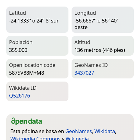
Latitud
Longitud
-24.1333° o 24° 8′ sur
-56.6667° o 56° 40′
oeste
Población
Altitud
355,000
136 metros (446 pies)
Open location code
Geo­Names ID
5875V88M+M8
3437027
Wiki­data ID
Q526176
Esta página se basa en
GeoNames
,
Wikidata
,
Wikimedia Commons
y
Wikipedia
.