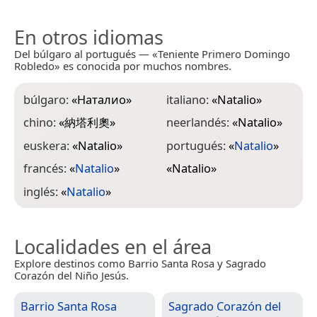
En otros idiomas
Del búlgaro al portugués — «Teniente Primero Domingo
Robledo» es conocida por muchos nombres.
búlgaro:
«
Наталио
»
italiano:
«
Natalio
»
chino:
«
納塔利奧
»
neerlandés:
«
Natalio
»
euskera:
«
Natalio
»
portugués:
«
Natalio
»
francés:
«
Natalio
»
«
Natalio
»
inglés:
«
Natalio
»
Localidades en el área
Explore destinos como Barrio Santa Rosa y Sagrado
Corazón del Niño Jesús.
Barrio Santa Rosa
Sagrado Corazón del