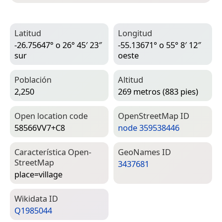
Latitud
Longitud
-26.75647° o 26° 45′ 23″
-55.13671° o 55° 8′ 12″
sur
oeste
Población
Altitud
2,250
269 metros (883 pies)
Open location code
Open­Street­Map ID
58566VV7+C8
node 359538446
Característica Open­
Geo­Names ID
Street­Map
3437681
place=­village
Wiki­data ID
Q1985044