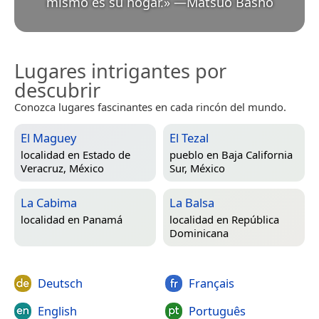
mismo es su hogar.
»
—
Matsuo Bashō
Lugares intrigantes por
descubrir
Conozca lugares fascinantes en cada rincón del mundo.
El Maguey
El Tezal
localidad en
Estado de
pueblo en
Baja California
Veracruz, México
Sur, México
La Cabima
La Balsa
localidad en
Panamá
localidad en
República
Dominicana
Deutsch
Français
English
Português