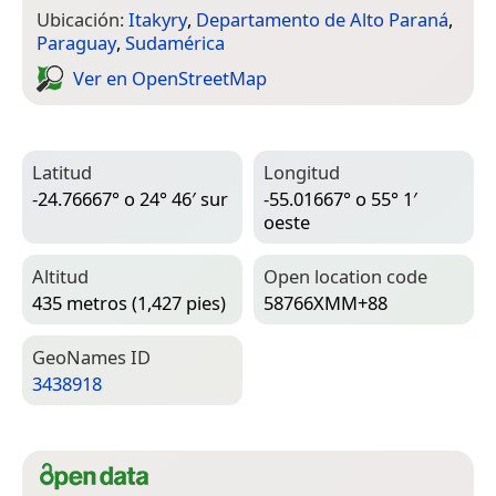
Ubicación:
Itakyry
,
Departamento de Alto Paraná
,
Paraguay
,
Sudamérica
Ver en Open­Street­Map
Latitud
Longitud
-24.76667° o 24° 46′ sur
-55.01667° o 55° 1′
oeste
Altitud
Open location code
435 metros (1,427 pies)
58766XMM+88
Geo­Names ID
3438918