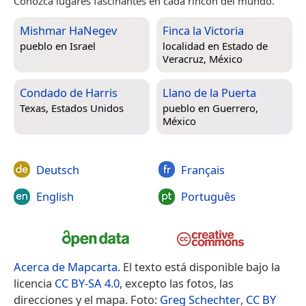
Conozca lugares fascinantes en cada rincón del mundo.
Mishmar HaNegev
Finca la Victoria
pueblo en
Israel
localidad en
Estado de
Veracruz, México
Condado de Harris
Llano de la Puerta
Texas, Estados Unidos
pueblo en
Guerrero,
México
Deutsch
Français
English
Português
Acerca de Mapcarta
. El texto está disponible bajo la
licencia
CC BY-SA 4.0
, excepto las fotos, las
direcciones y el mapa. Foto:
Greg Schechter
,
CC BY