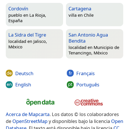
Cordovín
Cartagena
pueblo en
La Rioja,
villa en
Chile
España
La Sidra del Tigre
San Antonio Agua
Bendita
localidad en
Jalisco,
México
localidad en
Municipio de
Tenancingo, México
Deutsch
Français
English
Português
Acerca de Mapcarta
. Los datos © los colaboradores
de
OpenStreetMap
y disponibles bajo la licencia
Open
Database
. El texto está disponible bajo la licencia
CC