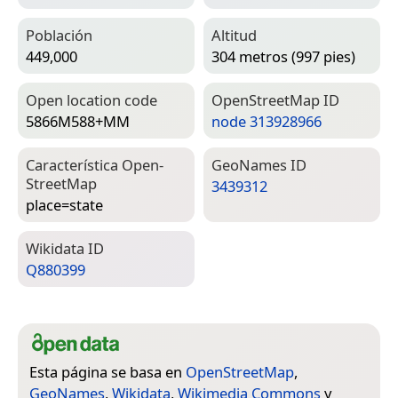
Población
Altitud
449,000
304 metros (997 pies)
Open location code
Open­Street­Map ID
5866M588+MM
node 313928966
Característica Open­
Geo­Names ID
Street­Map
3439312
place=­state
Wiki­data ID
Q880399
Esta página se basa en
OpenStreetMap
,
GeoNames
,
Wikidata
,
Wikimedia Commons
y