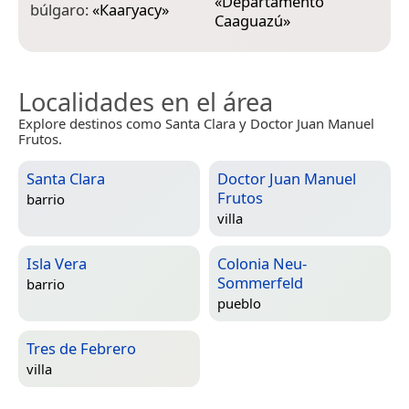
«
Departamento
búlgaro:
«
Каагуасу
»
Caaguazú
»
g
Localidades en el área
Explore destinos como Santa Clara y Doctor Juan Manuel
Frutos.
Santa Clara
Doctor Juan Manuel
Frutos
barrio
villa
Isla Vera
Colonia Neu-
Sommerfeld
barrio
pueblo
Tres de Febrero
villa