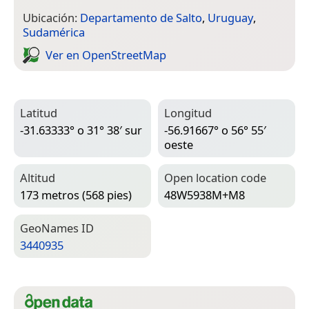
Ubicación:
Departamento de Salto
,
Uruguay
,
Sudamérica
Ver en Open­Street­Map
Latitud
Longitud
-31.63333° o 31° 38′ sur
-56.91667° o 56° 55′
oeste
Altitud
Open location code
173 metros (568 pies)
48W5938M+M8
Geo­Names ID
3440935